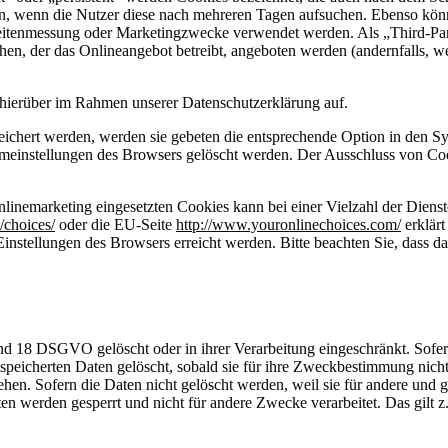
den, wenn die Nutzer diese nach mehreren Tagen aufsuchen. Ebenso kön
hweitenmessung oder Marketingzwecke verwendet werden. Als „Third-P
hen, der das Onlineangebot betreibt, angeboten werden (andernfalls, 
hierüber im Rahmen unserer Datenschutzerklärung auf.
eichert werden, werden sie gebeten die entsprechende Option in den Sy
emeinstellungen des Browsers gelöscht werden. Der Ausschluss von Co
inemarketing eingesetzten Cookies kann bei einer Vielzahl der Dienste
/choices/
oder die EU-Seite
http://www.youronlinechoices.com/
erklärt
instellungen des Browsers erreicht werden. Bitte beachten Sie, dass da
nd 18 DSGVO gelöscht oder in ihrer Verarbeitung eingeschränkt. Sofe
peicherten Daten gelöscht, sobald sie für ihre Zweckbestimmung nicht
en. Sofern die Daten nicht gelöscht werden, weil sie für andere und 
ten werden gesperrt und nicht für andere Zwecke verarbeitet. Das gilt z.