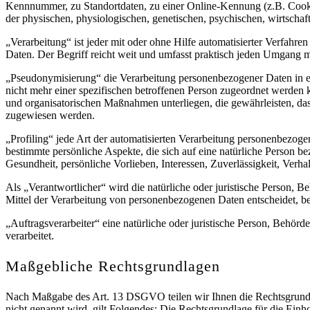
Kennnummer, zu Standortdaten, zu einer Online-Kennung (z.B. Cooki
der physischen, physiologischen, genetischen, psychischen, wirtschaftli
„Verarbeitung“ ist jeder mit oder ohne Hilfe automatisierter Verfa
Daten. Der Begriff reicht weit und umfasst praktisch jeden Umgang m
„Pseudonymisierung“ die Verarbeitung personenbezogener Daten in e
nicht mehr einer spezifischen betroffenen Person zugeordnet werden 
und organisatorischen Maßnahmen unterliegen, die gewährleisten, dass
zugewiesen werden.
„Profiling“ jede Art der automatisierten Verarbeitung personenbezog
bestimmte persönliche Aspekte, die sich auf eine natürliche Person b
Gesundheit, persönliche Vorlieben, Interessen, Zuverlässigkeit, Verha
Als „Verantwortlicher“ wird die natürliche oder juristische Person, 
Mittel der Verarbeitung von personenbezogenen Daten entscheidet, be
„Auftragsverarbeiter“ eine natürliche oder juristische Person, Behör
verarbeitet.
Maßgebliche Rechtsgrundlagen
Nach Maßgabe des Art. 13 DSGVO teilen wir Ihnen die Rechtsgrundla
nicht genannt wird, gilt Folgendes: Die Rechtsgrundlage für die Einh