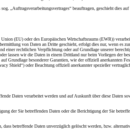
 sog. „Auftragsverarbeitungsvertrages“ beauftragen, geschieht dies auf
en Union (EU) oder des Europäischen Wirtschaftsraums (EWR)) verarbe
rmittlung von Daten an Dritte geschieht, erfolgt dies nur, wenn es zur
und einer rechtlichen Verpflichtung oder auf Grundlage unserer berechti
n oder lassen wir die Daten in einem Drittland nur beim Vorliegen der 
. auf Grundlage besonderer Garantien, wie der offiziell anerkannten Fes
cy Shield“) oder Beachtung offiziell anerkannter spezieller vertraglic
effende Daten verarbeitet werden und auf Auskunft über diese Daten so
ung der Sie betreffenden Daten oder die Berichtigung der Sie betreff
dass betreffende Daten unverzüglich gelöscht werden, bzw. alternati