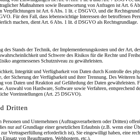
rtraglicher Maßnahmen sowie Beantwortung von Anfragen ist Art. 6 Ab
en Verpflichtungen ist Art. 6 Abs. 1 lit. c DSGVO, und die Rechtsgrund
DSGVO. Für den Fall, dass lebenswichtige Interessen der betroffenen Per
erlich machen, dient Art. 6 Abs. 1 lit. d DSGVO als Rechtsgrundlage.
 des Stands der Technik, der Implementierungskosten und der Art, d
swahrscheinlichkeit und Schwere des Risikos für die Rechte und Freihe
isiko angemessenes Schutzniveau zu gewährleisten.
hkeit, Integrität und Verfügbarkeit von Daten durch Kontrolle des ph
be, der Sicherung der Verfügbarkeit und ihrer Trennung. Des Weiteren 
ng von Daten und Reaktion auf Gefährdung der Daten gewährleisten. Fe
zw. Auswahl von Hardware, Software sowie Verfahren, entsprechend d
liche Voreinstellungen (Art. 25 DSGVO).
d Dritten
Personen und Unternehmen (Auftragsverarbeitern oder Dritten) offenb
 dies nur auf Grundlage einer gesetzlichen Erlaubnis (z.B. wenn eine Ü
ur Vertragserfüllung erforderlich ist), Sie eingewilligt haben, eine rech
m Einsatz von Beauftragten, Webhostern, etc.).