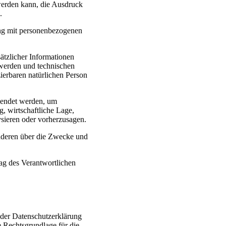
werden kann, die Ausdruck
.
ang mit personenbezogenen
tzlicher Informationen
 werden und technischen
zierbaren natürlichen Person
rwendet werden, um
g, wirtschaftliche Lage,
ysieren oder vorherzusagen.
 anderen über die Zwecke und
rag des Verantwortlichen
 der Datenschutzerklärung
e Rechtsgrundlage für die