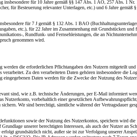
ng insbesondere für 10 Jahre gemäß §§ 147 Abs. 1 AO, 257 Abs. 1 Nr.
er, für Besteuerung relevanter Unterlagen, etc.) und 6 Jahre gemäß § 
 insbesondere für 7 J gemäß § 132 Abs. 1 BAO (Buchhaltungsunterlag
usgaben, etc.), für 22 Jahre im Zusammenhang mit Grundstücken und f
nikations-, Rundfunk- und Fernsehleistungen, die an Nichtunternehm
nspruch genommen wird.
werden die erforderlichen Pflichtangaben den Nutzern mitgeteilt und 
 verarbeitet. Zu den verarbeiteten Daten gehören insbesondere die Lo
ung eingegebenen Daten werden für die Zwecke der Nutzung des Nutze
evant sind, wie z.B. technische Änderungen, per E-Mail informiert we
 Nutzerkonto, vorbehaltlich einer gesetzlichen Aufbewahrungspflicht, 
 sichern. Wir sind berechtigt, sämtliche während der Vertragsdauer ges
efunktionen sowie der Nutzung des Nutzerkontos, speichern wird die
f Grundlage unserer berechtigten Interessen, als auch der Nutzer an S
erfolgt grundsätzlich nicht, außer sie ist zur Verfolgung unserer Ansprü