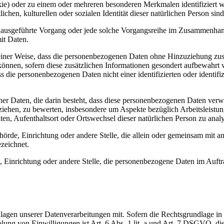
e) oder zu einem oder mehreren besonderen Merkmalen identifiziert 
chen, kulturellen oder sozialen Identität dieser natürlichen Person sind
hren ausgeführte Vorgang oder jede solche Vorgangsreihe im Zusammenh
it Daten.
iner Weise, dass die personenbezogenen Daten ohne Hinzuziehung zusä
können, sofern diese zusätzlichen Informationen gesondert aufbewahrt
 die personenbezogenen Daten nicht einer identifizierten oder identifi
ener Daten, die darin besteht, dass diese personenbezogenen Daten ve
eziehen, zu bewerten, insbesondere um Aspekte bezüglich Arbeitsleistun
lten, Aufenthaltsort oder Ortswechsel dieser natürlichen Person zu anal
Behörde, Einrichtung oder andere Stelle, die allein oder gemeinsam mit
zeichnet.
de, Einrichtung oder andere Stelle, die personenbezogene Daten im Auft
gen unserer Datenverarbeitungen mit. Sofern die Rechtsgrundlage in
olung von Einwilligungen ist Art. 6 Abs. 1 lit. a und Art. 7 DSGVO, di