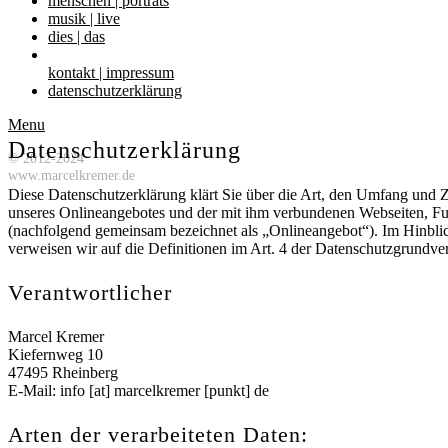
menschen | porträts
musik | live
dies | das
kontakt | impressum
datenschutzerklärung
Menu
Datenschutzerklärung
© 2012-2024
www.marcelkremer.de
Diese Datenschutzerklärung klärt Sie über die Art, den Umfang und
unseres Onlineangebotes und der mit ihm verbundenen Webseiten, Fun
(nachfolgend gemeinsam bezeichnet als „Onlineangebot“). Im Hinblick
verweisen wir auf die Definitionen im Art. 4 der Datenschutzgrun
Verantwortlicher
Marcel Kremer
Kiefernweg 10
47495 Rheinberg
E-Mail: info [at] marcelkremer [punkt] de
Arten der verarbeiteten Daten: